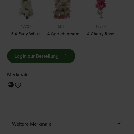
17737
50152
17734
3-4 Early White
4 Appleblossom
4 Cherry Rose
4 
Login zur Bestellung
Merkmale
Weitere Merkmale