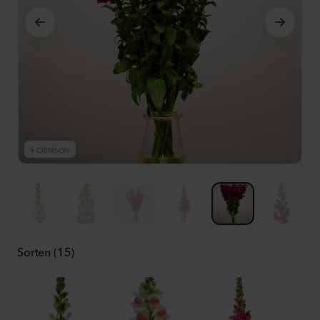
4 CRIMSON
4
Sorten (15)