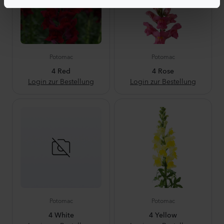
Potomac
Potomac
4 Red
4 Rose
Login zur Bestellung
Login zur Bestellung
Potomac
Potomac
4 White
4 Yellow