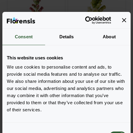
Consent
Details
About
Potomac
Potomac
4 Dark Orange
4 Ivory White
Login zur Bestellung
Login zur Bestellung
This website uses cookies
We use cookies to personalise content and ads, to
provide social media features and to analyse our traffic.
We also share information about your use of our site with
our social media, advertising and analytics partners who
may combine it with other information that you’ve
provided to them or that they’ve collected from your use
of their services.
Potomac
Potomac
C