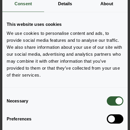
Es gibt keine Produkte, die mit den
Consent
Details
About
angewandten Filtern angezeigt werden
können. Bitte passen Sie Ihre Filter an.
This website uses cookies
We use cookies to personalise content and ads, to
Löschen
provide social media features and to analyse our traffic.
We also share information about your use of our site with
our social media, advertising and analytics partners who
may combine it with other information that you’ve
provided to them or that they’ve collected from your use
of their services.
Haben Sie Fragen?
C
Necessary
o
n
Melden Sie sich gerne bei uns, wenn Sie
s
weitere Fragen haben.
Preferences
e
n