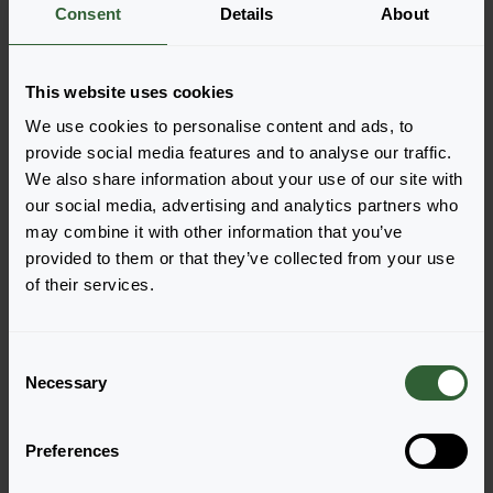
Es gibt keine Produkte, die mit den
Consent
Details
About
angewandten Filtern angezeigt werden
können. Bitte passen Sie Ihre Filter an.
This website uses cookies
We use cookies to personalise content and ads, to
Löschen
provide social media features and to analyse our traffic.
We also share information about your use of our site with
our social media, advertising and analytics partners who
may combine it with other information that you’ve
provided to them or that they’ve collected from your use
of their services.
Haben Sie Fragen?
C
Necessary
o
n
Melden Sie sich gerne bei uns, wenn Sie
s
weitere Fragen haben.
Preferences
e
n