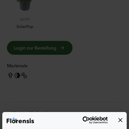
46797
SolarPop
Login zur Bestellung
Merkmale
Weitere Merkmale