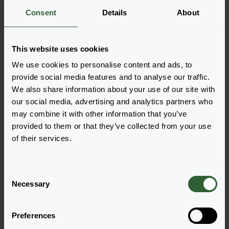
Weitere Informationen
Consent
Details
About
Bestellen Sie die
This website uses cookies
We use cookies to personalise content and ads, to
Legen Sie die Artikel ganz einfach in Ihren Warenkorb,
provide social media features and to analyse our traffic.
indem Sie auf eine Produktform der gewünschten
We also share information about your use of our site with
Sorten klicken. Sobald Sie die Artikel hinzugefügt
our social media, advertising and analytics partners who
haben, wird Ihr Warenkorb unten angezeigt.
may combine it with other information that you’ve
Alle Verfügbarkeiten anzeigen
provided to them or that they’ve collected from your use
of their services.
NEU
C
Necessary
o
n
s
Preferences
e