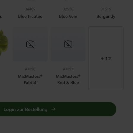
ula medium
34489
32528
31515
n 2
r.
Blue Picotee
Blue Vein
Burgundy
anzen
us sp.
+ 12
43258
43257
anzen
BLUE
MixMasters®
MixMasters®
Patriot
Red & Blue
la incana
Login zur Bestellung
anzen