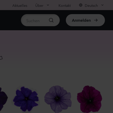
Aktuelles
Über
Kontakt
Deutsch
Anmelden
rtikel anzeigen
ula medium
on
anzen
us sp.
r
anzen