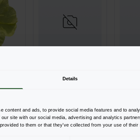
Pacta Parade
MixMasters® Patriot
MixMa
llung
Login zur Bestellung
Logi
Details
e content and ads, to provide social media features and to analy
 our site with our social media, advertising and analytics partn
 provided to them or that they’ve collected from your use of their