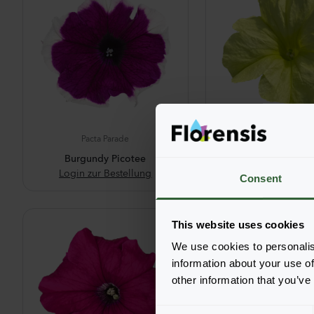
Pacta Parade
Pacta Parade
Burgundy Picotee
Lemon
Login zur Bestellung
Login zur Beste
Consent
This website uses cookies
We use cookies to personalis
information about your use of
other information that you’ve
C