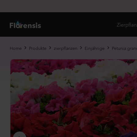
Zierpfla
Di
Home
Produkte
zierpflanzen
Einjährige
Petunia gran
Ne
Je
Un
Ei
St
Pr
Vi
Es
Zw
To