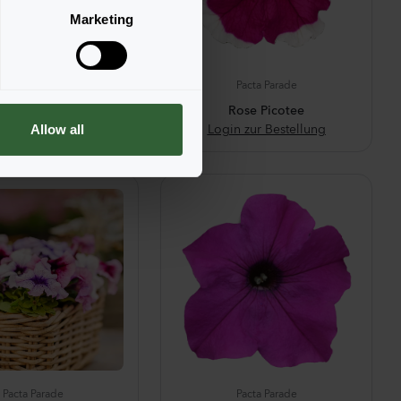
Marketing
Pacta Parade
Pacta Parade
se Morn Impr.
Rose Picotee
n zur Bestellung
Login zur Bestellung
Allow all
Pacta Parade
Pacta Parade