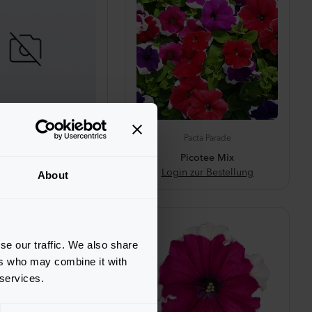
Pacta Parade
Pacta Parade
sters® Red & Blue
Picotee Mix
n zur Bestellung
Login zur Bestellung
About
se our traffic. We also share
ers who may combine it with
 services.