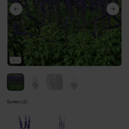
BLUE
B
Sorten (2)