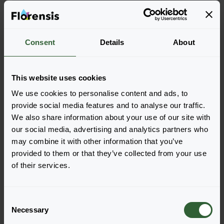
Weitere Informationen
Consent
Details
About
Teil der Solutions
This website uses cookies
Bestellen Sie die
We use cookies to personalise content and ads, to
provide social media features and to analyse our traffic.
Legen Sie die Artikel ganz einfach in Ihren Warenkorb,
We also share information about your use of our site with
indem Sie auf eine Produktform der gewünschten
our social media, advertising and analytics partners who
Sorten klicken. Sobald Sie die Artikel hinzugefügt
may combine it with other information that you’ve
haben, wird Ihr Warenkorb unten angezeigt.
provided to them or that they’ve collected from your use
of their services.
Alle Verfügbarkeiten anzeigen
C
Necessary
o
n