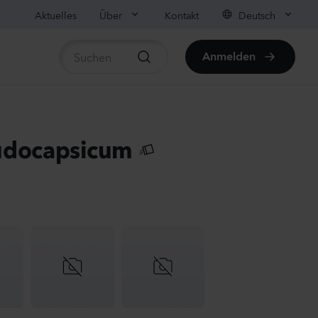
Aktuelles
Über
Kontakt
Deutsch
Anmelden
rtikel anzeigen
us sp.
udocapsicum
r
anzen
us sp.
anzen