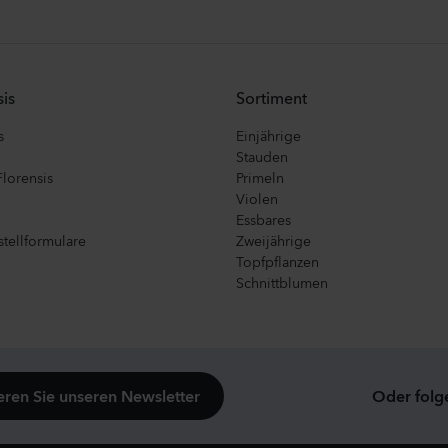
is
Sortiment
s
Einjährige
Stauden
Florensis
Primeln
Violen
Essbares
tellformulare
Zweijährige
Topfpflanzen
Schnittblumen
ren Sie unseren Newsletter
Oder folg