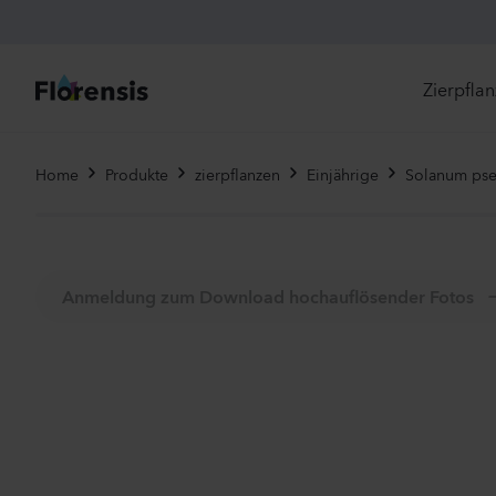
Zierpfla
Di
Home
Produkte
zierpflanzen
Einjährige
Solanum ps
Ne
Je
Anmeldung zum Download hochauflösender Fotos
Un
Ei
St
Pr
Vi
Es
Zw
To