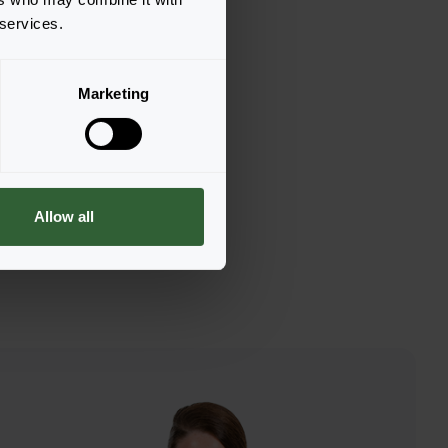
 services.
hurino Light
n zur Bestellung
Marketing
Allow all