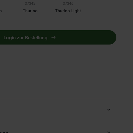
ula medium
37345
37346
on
n
Thurino
Thurino Light
nzen
Login zur Bestellung
us sp.
sh
nzen
inum majus
nzen
onen