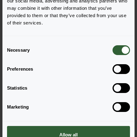
our social media, advertising and analytics partners who
may combine it with other information that you’ve
provided to them or that they’ve collected from your use
of their services.
Firehouse™
Firehouse™
C
Pink
Purple Eye
Necessary
o
Login zur Bestellung
Login zur Bestellung
n
s
Preferences
e
n
t
Statistics
S
e
Marketing
l
e
c
Firehouse™
Firehouse™
t
Allow all
Purple Fizz
Red