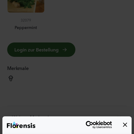
32079
Peppermint
Login zur Bestellung
Merkmale
Weitere Merkmale