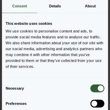
Weitere Informationen
Consent
Details
About
Bestellen Sie die
This website uses cookies
We use cookies to personalise content and ads, to
Legen Sie die Artikel ganz einfach in Ihren Warenkorb,
provide social media features and to analyse our traffic.
indem Sie auf eine Produktform der gewünschten
We also share information about your use of our site with
Sorten klicken. Sobald Sie die Artikel hinzugefügt
our social media, advertising and analytics partners who
haben, wird Ihr Warenkorb unten angezeigt.
may combine it with other information that you’ve
Alle Verfügbarkeiten anzeigen
provided to them or that they’ve collected from your use
of their services.
C
Necessary
o
n
s
Preferences
e