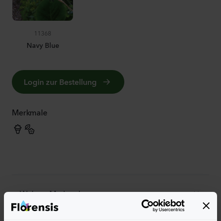
11368
Navy Blue
Login zur Bestellung
Merkmale
Weitere Merkmale