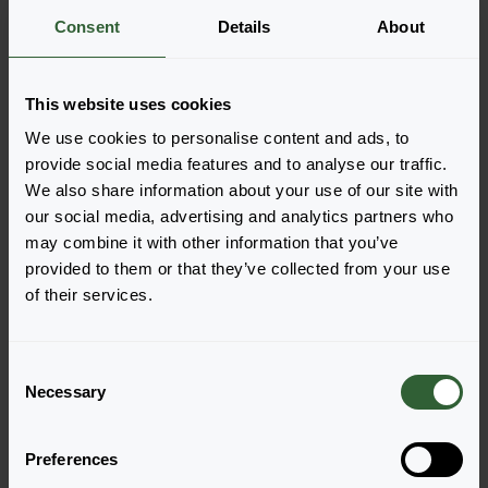
Weitere Informationen
Consent
Details
About
Bestellen Sie die
This website uses cookies
We use cookies to personalise content and ads, to
Legen Sie die Artikel ganz einfach in Ihren Warenkorb,
provide social media features and to analyse our traffic.
indem Sie auf eine Produktform der gewünschten
We also share information about your use of our site with
Sorten klicken. Sobald Sie die Artikel hinzugefügt
our social media, advertising and analytics partners who
haben, wird Ihr Warenkorb unten angezeigt.
may combine it with other information that you’ve
Alle Verfügbarkeiten anzeigen
provided to them or that they’ve collected from your use
of their services.
C
Necessary
o
n
s
Preferences
e