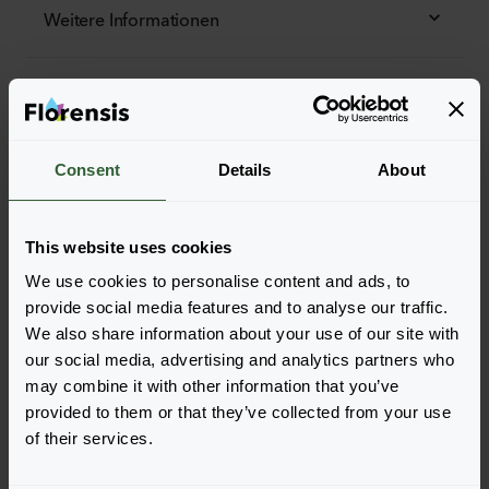
Weitere Informationen
Bestellen Sie die
Legen Sie die Artikel ganz einfach in Ihren Warenkorb,
indem Sie auf eine Produktform der gewünschten
Consent
Details
About
Sorten klicken. Sobald Sie die Artikel hinzugefügt
haben, wird Ihr Warenkorb unten angezeigt.
This website uses cookies
Alle Verfügbarkeiten anzeigen
We use cookies to personalise content and ads, to
provide social media features and to analyse our traffic.
We also share information about your use of our site with
our social media, advertising and analytics partners who
may combine it with other information that you’ve
provided to them or that they’ve collected from your use
of their services.