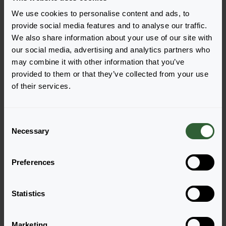
We use cookies to personalise content and ads, to
provide social media features and to analyse our traffic.
We also share information about your use of our site with
our social media, advertising and analytics partners who
may combine it with other information that you’ve
provided to them or that they’ve collected from your use
Sombrero® Double
Sombrero® Double
of their services.
Cranberry
Lime
Login zur Bestellung
Login zur Bestellung
C
Necessary
o
NEU
n
s
Preferences
e
n
t
Statistics
S
e
Marketing