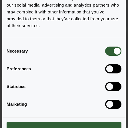
our social media, advertising and analytics partners who
Robbiae
may combine it with other information that you’ve
Anmelden
provided to them or that they’ve collected from your use
1281
of their services.
Robbiae
Anmelden
URC
C
Necessary
o
Seite 1 von 1
n
s
Preferences
e
n
t
Statistics
S
e
Marketing
l
e
c
Haben Sie Fragen?
t