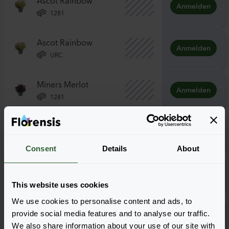
Anmelden
1281
Ascot Rainbow
Anmelden
URC
Miners Merlot
Anmelden
1281
Miners Merlot
Anmelden
URC
Consent
Details
About
Purpurea
Anmelden
1281
This website uses cookies
We use cookies to personalise content and ads, to
Purpurea
provide social media features and to analyse our traffic.
Anmelden
URC
We also share information about your use of our site with