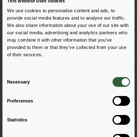
1281
This website uses cookies
We use cookies to personalise content and ads, to
Polaris Magenta
provide social media features and to analyse our traffic.
Anmelden
1281
We also share information about your use of our site with
our social media, advertising and analytics partners who
may combine it with other information that you’ve
Polaris Purple
Anmelden
provided to them or that they’ve collected from your use
1281
of their services.
Polaris Red
Anmelden
1281
C
Necessary
o
n
Polaris Rose
Anmelden
s
1281
Preferences
e
n
Seite 1 von 1
t
Statistics
S
e