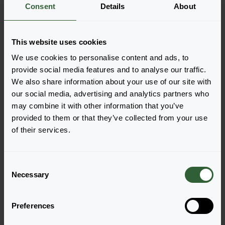
Es gibt keine Produkte, die mit den
Consent
Details
About
angewandten Filtern angezeigt werden
können. Bitte passen Sie Ihre Filter an.
This website uses cookies
We use cookies to personalise content and ads, to
Löschen
provide social media features and to analyse our traffic.
We also share information about your use of our site with
our social media, advertising and analytics partners who
may combine it with other information that you’ve
provided to them or that they’ve collected from your use
of their services.
Haben Sie Fragen?
C
Necessary
o
n
Melden Sie sich gerne bei uns, wenn Sie
s
weitere Fragen haben.
Preferences
e
n