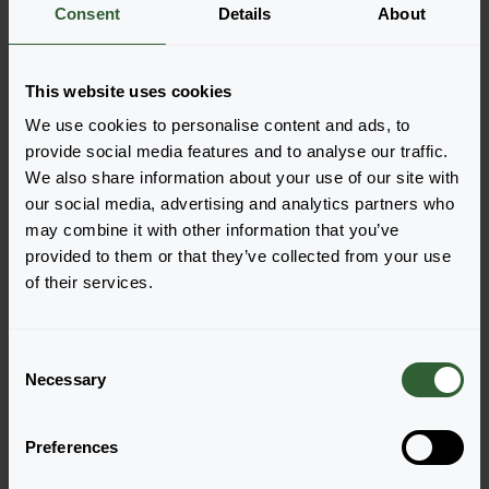
Es gibt keine Produkte, die mit den
Consent
Details
About
angewandten Filtern angezeigt werden
können. Bitte passen Sie Ihre Filter an.
This website uses cookies
We use cookies to personalise content and ads, to
Löschen
provide social media features and to analyse our traffic.
We also share information about your use of our site with
our social media, advertising and analytics partners who
may combine it with other information that you’ve
provided to them or that they’ve collected from your use
of their services.
Haben Sie Fragen?
C
Necessary
o
n
Melden Sie sich gerne bei uns, wenn Sie
s
weitere Fragen haben.
Preferences
e
n