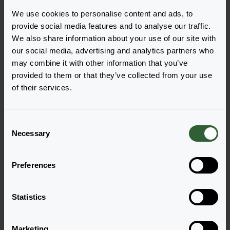
We use cookies to personalise content and ads, to
provide social media features and to analyse our traffic.
We also share information about your use of our site with
our social media, advertising and analytics partners who
may combine it with other information that you’ve
Haben Sie Fragen?
provided to them or that they’ve collected from your use
of their services.
Melden Sie sich gerne bei uns, wenn Sie
weitere Fragen haben.
C
Necessary
o
n
Zur Kontaktseite
s
Preferences
e
n
t
Statistics
S
e
Marketing