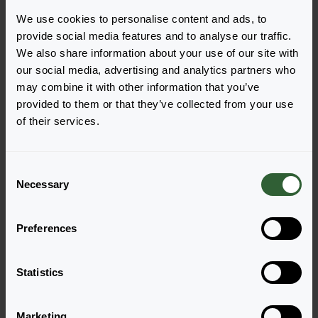
We use cookies to personalise content and ads, to
provide social media features and to analyse our traffic.
We also share information about your use of our site with
our social media, advertising and analytics partners who
may combine it with other information that you’ve
Haben Sie Fragen?
provided to them or that they’ve collected from your use
of their services.
Melden Sie sich gerne bei uns, wenn Sie
weitere Fragen haben.
C
Necessary
o
n
Zur Kontaktseite
s
Preferences
e
n
t
Statistics
S
e
Marketing