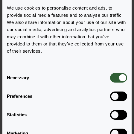
We use cookies to personalise content and ads, to
provide social media features and to analyse our traffic.
We also share information about your use of our site with
our social media, advertising and analytics partners who
may combine it with other information that you’ve
Haben Sie Fragen?
provided to them or that they’ve collected from your use
of their services.
Melden Sie sich gerne bei uns, wenn Sie
weitere Fragen haben.
C
Necessary
o
n
Zur Kontaktseite
s
Preferences
e
n
t
Statistics
S
e
Marketing