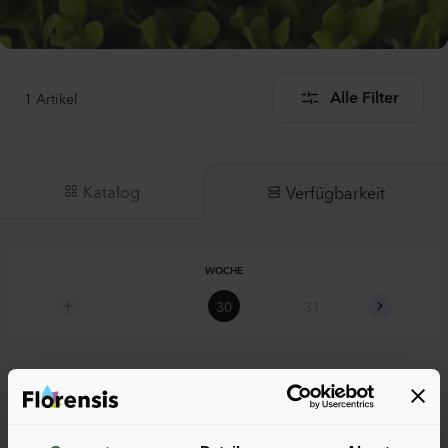
1
Artikel
Alle Filter
Katalog
Verfügbarkeit
WOCHE
30
31
32
Antirrhinum majus
Potomac 4 Red