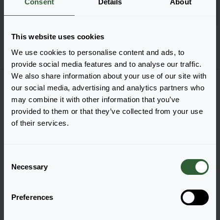
Consent
Details
About
Anmelden
6001
This website uses cookies
Seite 1 von 1
We use cookies to personalise content and ads, to
provide social media features and to analyse our traffic.
We also share information about your use of our site with
our social media, advertising and analytics partners who
may combine it with other information that you’ve
provided to them or that they’ve collected from your use
of their services.
Haben Sie Fragen?
C
Necessary
o
Melden Sie sich gerne bei uns, wenn Sie
n
weitere Fragen haben.
s
Preferences
e
n