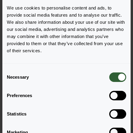
We use cookies to personalise content and ads, to
provide social media features and to analyse our traffic.
We also share information about your use of our site with
our social media, advertising and analytics partners who
may combine it with other information that you’ve
Haben Sie Fragen?
provided to them or that they’ve collected from your use
of their services.
Melden Sie sich gerne bei uns, wenn Sie
weitere Fragen haben.
C
Necessary
o
n
Zur Kontaktseite
s
Preferences
e
n
t
Statistics
S
e
Marketing