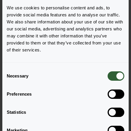
We use cookies to personalise content and ads, to
provide social media features and to analyse our traffic.
We also share information about your use of our site with
our social media, advertising and analytics partners who
may combine it with other information that you’ve
Haben Sie Fragen?
provided to them or that they’ve collected from your use
of their services.
Melden Sie sich gerne bei uns, wenn Sie
weitere Fragen haben.
C
Necessary
o
n
Zur Kontaktseite
s
Preferences
e
n
t
Statistics
S
e
Marketing