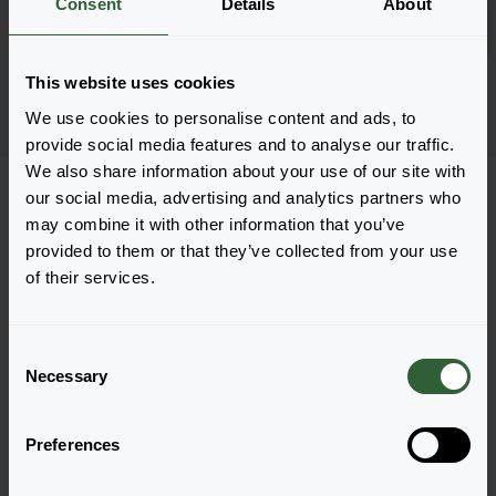
Consent
Details
About
Anmelden
10141
This website uses cookies
Seite 1 von 1
We use cookies to personalise content and ads, to
provide social media features and to analyse our traffic.
We also share information about your use of our site with
our social media, advertising and analytics partners who
may combine it with other information that you’ve
provided to them or that they’ve collected from your use
of their services.
Haben Sie Fragen?
C
Necessary
o
Melden Sie sich gerne bei uns, wenn Sie
n
weitere Fragen haben.
s
Preferences
e
n