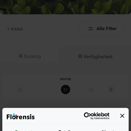
1
Artikel
Alle Filter
Katalog
Verfügbarkeit
WOCHE
31
32
33
Lisianthus sp.
Prime 3 White