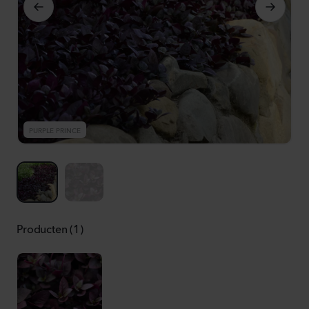
PURPLE PRINCE
P
Producten (1)