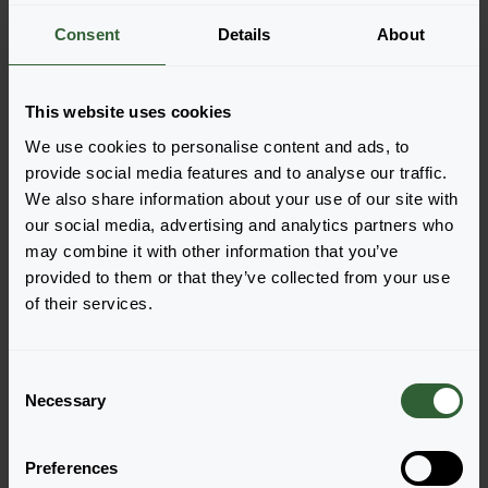
Meer informatie
Consent
Details
About
Bestel de Alternanthera
This website uses cookies
brasiliana
We use cookies to personalise content and ads, to
provide social media features and to analyse our traffic.
Voeg eenvoudig de producten toe aan je winkelwagen
We also share information about your use of our site with
door op een van de productvormen van de gewenste
our social media, advertising and analytics partners who
producten te drukken. Eenmaal toegevoegd, verschijnt
may combine it with other information that you’ve
je winkelwagen onderin het scherm.
provided to them or that they’ve collected from your use
Toon beschikbaarheid
of their services.
C
Necessary
o
n
s
Preferences
e