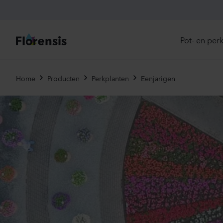
Pot- en per
Direc
Home
Producten
Perkplanten
Eenjarigen
Introd
Nu in
Ons 
Eenja
Meerj
Primu
Viole
Eetba
Tweej
Potpl