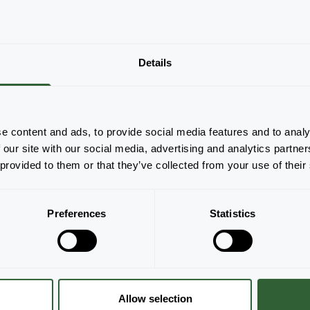
Er zijn geen producten om weer te geven
Details
op basis van de toegepaste filters. Pas je
filters aan.
Alles wissen
e content and ads, to provide social media features and to analy
 our site with our social media, advertising and analytics partn
 provided to them or that they’ve collected from your use of their
Preferences
Statistics
Allow selection