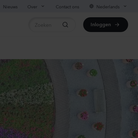
Nieuws
Over
Contact ons
Nederlands
Inloggen
beschikbare producten
ianthus sp.
lli
vender
70
Planten
irrhinum majus
us
Yellow
50
Planten