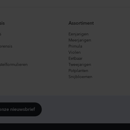
sis
Assortiment
s
Eenjarigen
Meerjarigen
orensis
Primula
Violen
Eetbaar
telformulieren
Tweejarigen
Potplanten
Snijbloemen
onze nieuwsbrief