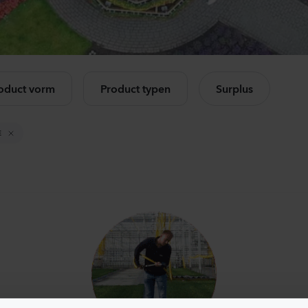
Mandevilla sanderi
Lis
Opal
Core
Fuchsia Flamme
3 Pe
k alle producten
504
Planten
105
oduct vorm
Product typen
Surplus
Mandevilla sanderi
Ca
Jade
Ch
E
Red
Lav
336
Planten
875
Mandevilla sanderi
Lis
Opal
Alis
White
3 Pi
336
Planten
650