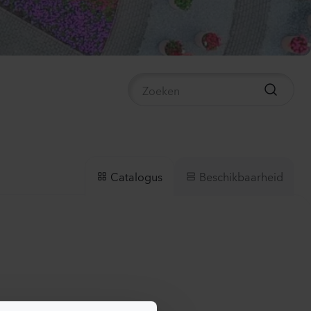
ianthus sp.
lli
ach
00
Planten
mpanula medium
ampion
ender
0
Planten
Beschikbaarheid
Catalogus
ianthus sp.
sa
nk Flash
0
Planten