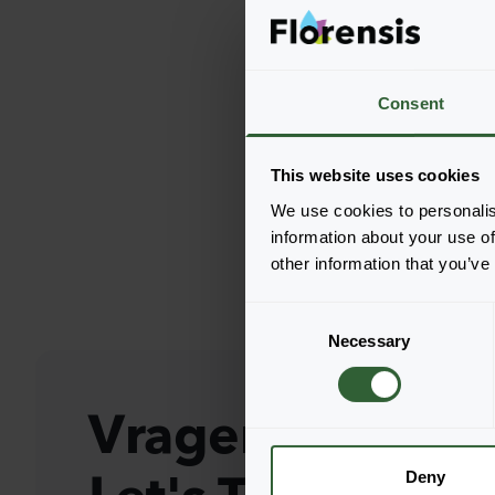
Consent
This website uses cookies
We use cookies to personalis
information about your use of
other information that you’ve
C
Necessary
o
n
s
Vragen?
e
n
t
Deny