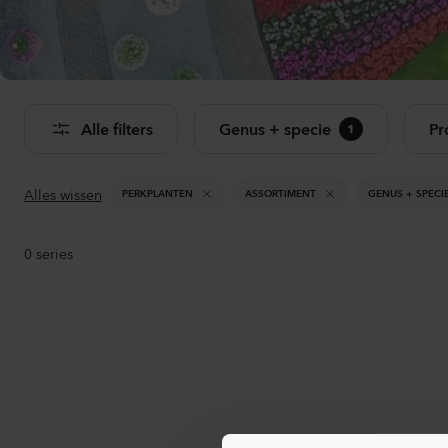
Bekij
Alle filters
Genus + specie
Pr
1
Alles wissen
PERKPLANTEN
ASSORTIMENT
GENUS + SPECI
0
series