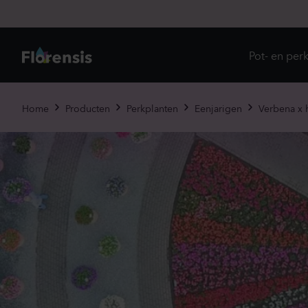
Pot- en per
Direc
Home
Producten
Perkplanten
Eenjarigen
Verbena x 
Introd
Nu in
Ons 
Eenja
Meerj
Primu
Viole
Eetba
Tweej
Potpl