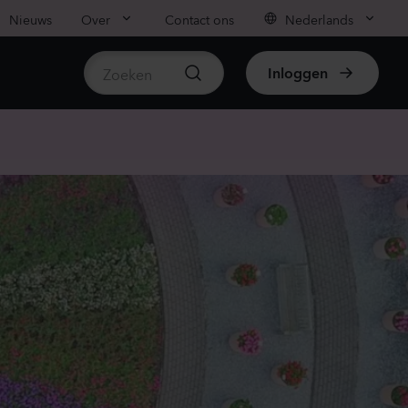
Nieuws
Over
Contact ons
Nederlands
Inloggen
beschikbare producten
mpanula medium
ampion
ender
80
Planten
ianthus sp.
iachi
vender
50
Planten