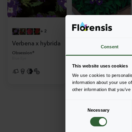
+
2
Verbena x hybrida
Verbena x hybrida
Consent
Obsession®
Tuscany
Blue Eye
Mix
This website uses cookies
We use cookies to personalis
information about your use of
other information that you’ve
C
Necessary
o
n
s
e