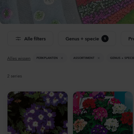
Bekij
Alle filters
Genus + specie
Pr
1
Alles wissen
PERKPLANTEN
ASSORTIMENT
GENUS + SPECI
2
series