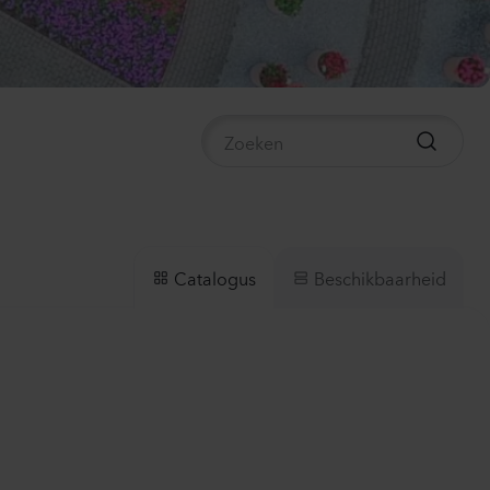
mpanula medium
mpion 2
e
40
Planten
ianthus sp.
lli
ach
00
Planten
Beschikbaarheid
Catalogus
thiola incana
X
te
50
Planten