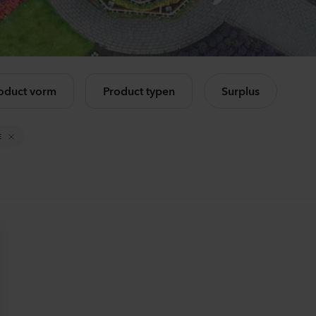
Mandevilla sanderi
Ca
Opal
Cha
Fuchsia Flamme
Ros
k alle producten
504
Planten
114
oduct vorm
Product typen
Surplus
Mandevilla sanderi
Lis
Jade
Core
E
Red
3 Pe
336
Planten
105
Mandevilla sanderi
Mat
Opal
Sto
White
Whi
336
Planten
104