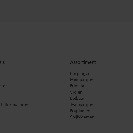
sis
Assortiment
s
Eenjarigen
Meerjarigen
orensis
Primula
Violen
Eetbaar
telformulieren
Tweejarigen
Potplanten
Snijbloemen