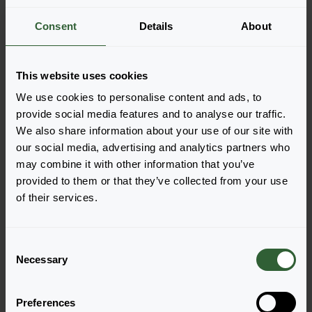
Meer informatie
Consent
Details
About
Bestel de Jingle
This website uses cookies
We use cookies to personalise content and ads, to
Voeg eenvoudig de producten toe aan je winkelwagen
provide social media features and to analyse our traffic.
door op een van de productvormen van de gewenste
We also share information about your use of our site with
producten te drukken. Eenmaal toegevoegd, verschijnt
our social media, advertising and analytics partners who
je winkelwagen onderin het scherm.
may combine it with other information that you’ve
provided to them or that they’ve collected from your use
Toon beschikbaarheid
of their services.
C
Necessary
o
n
s
Preferences