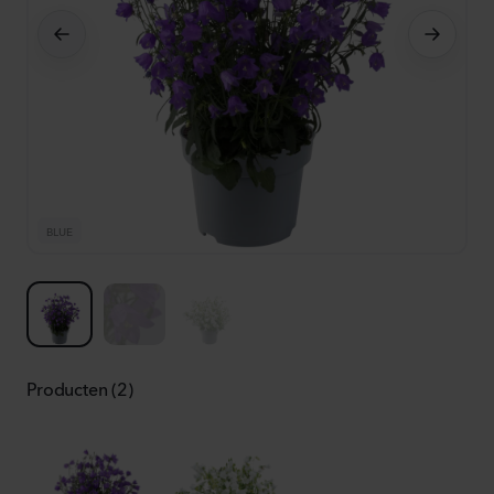
BLUE
B
Producten (2)