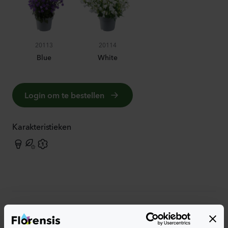
20113
20114
Blue
White
Login om te bestellen
Karakteristieken
Meer karakteristieken