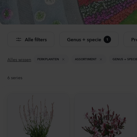
Bekij
Alle filters
Genus + specie
Pr
1
Alles wissen
PERKPLANTEN
ASSORTIMENT
GENUS + SPECI
6
series