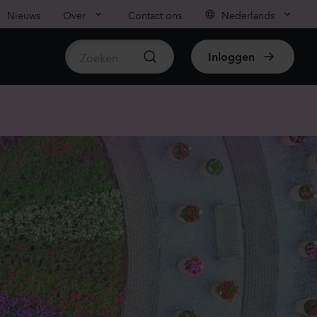
Nieuws
Over
Contact ons
Nederlands
Inloggen
beschikbare producten
mpanula medium
ampion
ender
80
Planten
ianthus sp.
iachi
vender
50
Planten