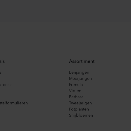
sis
Assortiment
s
Eenjarigen
Meerjarigen
orensis
Primula
Violen
Eetbaar
telformulieren
Tweejarigen
Potplanten
Snijbloemen