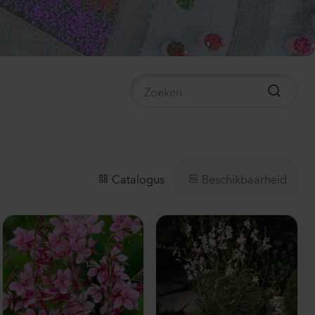
mpanula medium
mpion 2
e
40
Planten
ianthus sp.
lli
ach
00
Planten
Beschikbaarheid
Catalogus
thiola incana
X
te
50
Planten