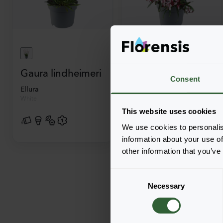
+
2
Gaura lindheimeri
Gaura lindheimeri
Consent
Ellura
Gaudi® Compact
White
Pink
This website uses cookies
We use cookies to personalis
information about your use of
other information that you’ve
C
Necessary
o
n
s
e