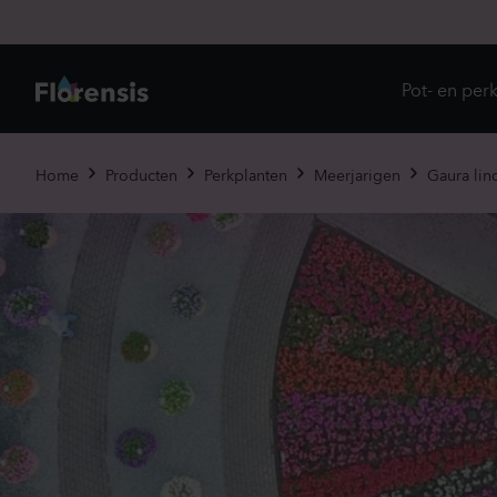
Pot- en per
Direc
Home
Producten
Perkplanten
Meerjarigen
Gaura lin
Introd
Nu in
Ons 
Eenja
Meerj
Primu
Viole
Eetba
Tweej
Potpl