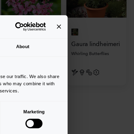
Gaura lindheimeri
Gaura lindheimeri
About
Siskiyou
Whirling Butterflies
se our traffic. We also share
ers who may combine it with
 services.
Marketing