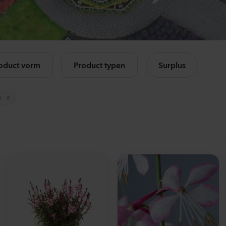
Mandevilla sanderi
Ca
Opal
Cha
Fuchsia Flamme
Ros
k alle producten
504
Planten
114
oduct vorm
Product typen
Surplus
Mandevilla sanderi
Lis
Jade
Core
E
Red
3 Pe
336
Planten
105
Mandevilla sanderi
Mat
Opal
Sto
White
Whi
336
Planten
104