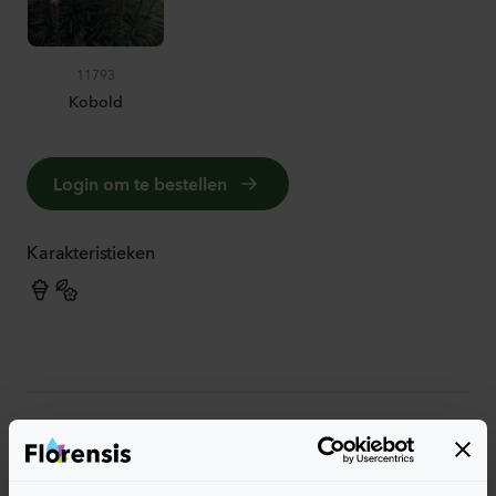
11793
Kobold
Login om te bestellen
Karakteristieken
Meer karakteristieken