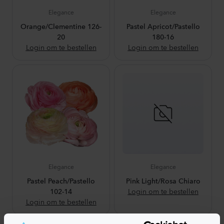
Elegance
Elegance
Orange/Clementine 126-
Pastel Apricot/Pastello
20
180-16
Login om te bestellen
Login om te bestellen
Elegance
Elegance
Pastel Peach/Pastello
Pink Light/Rosa Chiaro
102-14
Login om te bestellen
Login om te bestellen