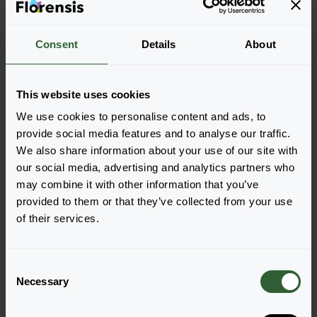
Consent
Details
About
This website uses cookies
We use cookies to personalise content and ads, to
provide social media features and to analyse our traffic.
Elegance
Elegance
We also share information about your use of our site with
Pink Light/Rosa Chiaro
Pink/Rosa 300-18
our social media, advertising and analytics partners who
3P10
Login om te bestellen
may combine it with other information that you’ve
Login om te bestellen
provided to them or that they’ve collected from your use
of their services.
C
Necessary
o
n