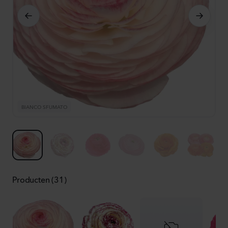
BIANCO SFUMATO
B
Producten (31)