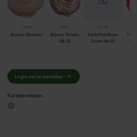
19695
50841
51138
Bianco Sfumato
Bianco Striato
Dark Pink/Rosa
Hot 
48-14
Scuro 46-16
Cal
Login om te bestellen
Karakteristieken