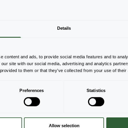
Er zijn geen producten om weer te geven
Details
op basis van de toegepaste filters. Pas je
filters aan.
Alles wissen
e content and ads, to provide social media features and to analy
 our site with our social media, advertising and analytics partn
 provided to them or that they’ve collected from your use of their
Preferences
Statistics
Allow selection