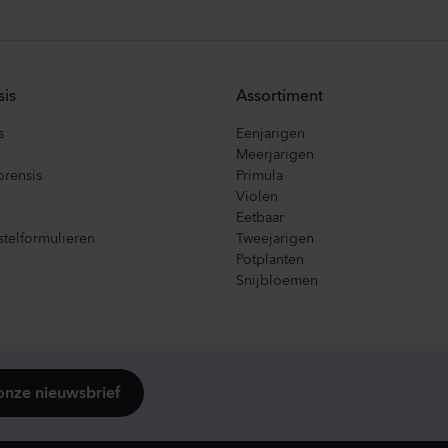
sis
Assortiment
s
Eenjarigen
Meerjarigen
orensis
Primula
Violen
Eetbaar
telformulieren
Tweejarigen
Potplanten
Snijbloemen
onze nieuwsbrief