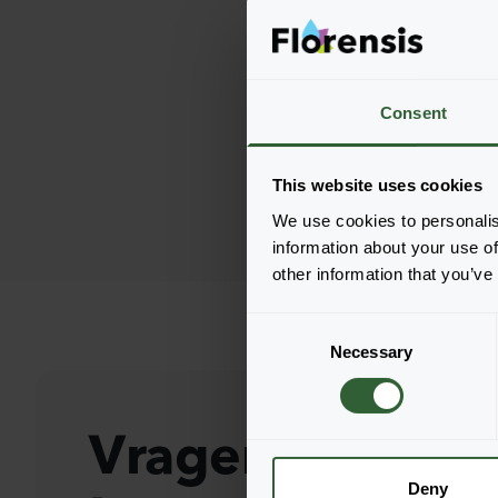
Consent
This website uses cookies
We use cookies to personalis
information about your use of
other information that you’ve
C
Necessary
o
n
s
Vragen?
e
n
t
Deny