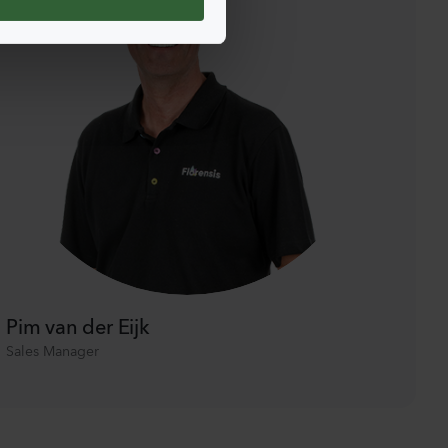
Pim van der Eijk
Sales Manager