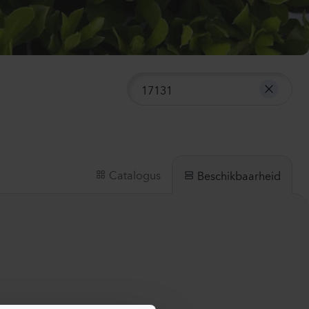
mpanula medium
mpion 2
e
40
Planten
ianthus sp.
lli
ach
00
Planten
Catalogus
Beschikbaarheid
thiola incana
X
te
50
Planten