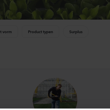
Mandevilla sanderi
Ca
Opal
Cha
Fuchsia Flamme
Ros
k alle producten
504
Planten
114
t vorm
Product typen
Surplus
Mandevilla sanderi
Lis
Jade
Core
Red
3 Pe
336
Planten
105
Mandevilla sanderi
Mat
Opal
Sto
White
Whi
336
Planten
104