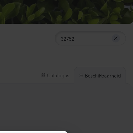
mpanula medium
ampion
ender
0
Planten
ianthus sp.
sa
nk Flash
0
Planten
Catalogus
Beschikbaarheid
irrhinum majus
us
Yellow
0
Planten