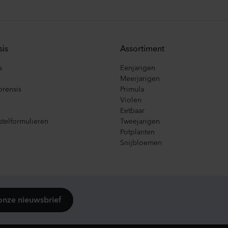
sis
Assortiment
s
Eenjarigen
Meerjarigen
orensis
Primula
Violen
Eetbaar
telformulieren
Tweejarigen
Potplanten
Snijbloemen
onze nieuwsbrief