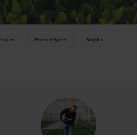
Mandevilla sanderi
Ca
Opal
Ch
Fuchsia Flamme
Lav
k alle producten
504
Planten
875
t vorm
Product typen
Surplus
Mandevilla sanderi
Lis
Jade
Alis
Red
3 Pi
336
Planten
650
Mandevilla sanderi
Ant
Opal
Op
White
3-4 
336
Planten
637