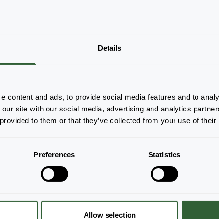
Er zijn geen producten om weer te geven
Details
op basis van de toegepaste filters. Pas je
filters aan.
Alles wissen
e content and ads, to provide social media features and to analy
 our site with our social media, advertising and analytics partn
 provided to them or that they’ve collected from your use of their
Preferences
Statistics
Allow selection