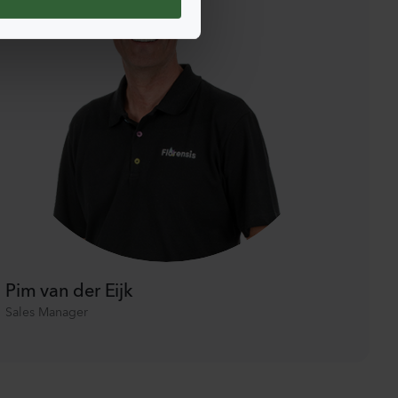
Pim van der Eijk
Sales Manager