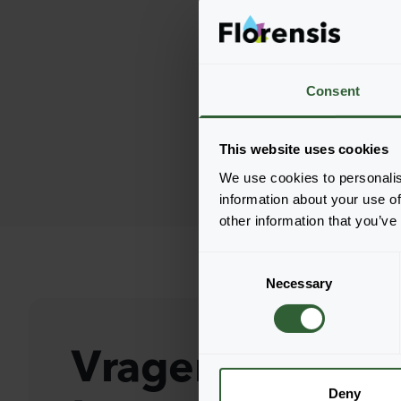
Consent
This website uses cookies
We use cookies to personalis
information about your use of
other information that you’ve
C
Necessary
o
n
s
Vragen?
e
n
t
Deny