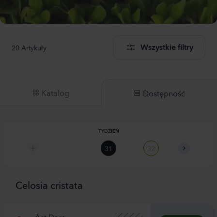
20
Artykuły
Wszystkie filtry
Katalog
Dostępność
TYDZIEŃ
31
32
33
Celosia cristata
Act Dara