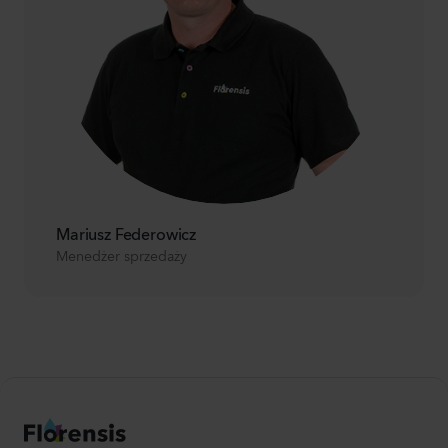
Mariusz Federowicz
Menedżer sprzedaży