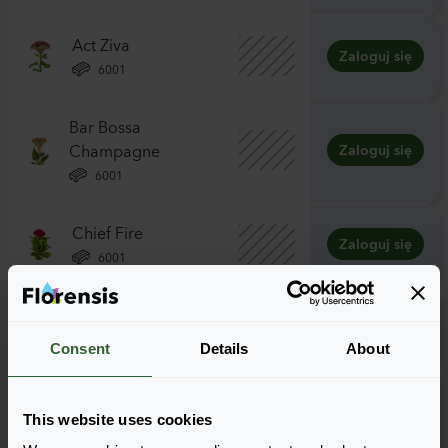
Act Ziva
Zaloguj się
6001
Bar Bossa
Champagne
Zaloguj się
6001
Chief Fire
Zaloguj się
6001
Chief Persimon
Zaloguj się
6001
Consent
Details
About
Clubs Cocktail
Zaloguj się
This website uses cookies
6001