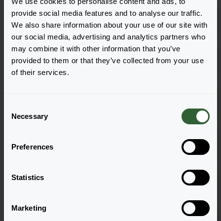
We use cookies to personalise content and ads, to
Clubs Orange
provide social media features and to analyse our traffic.
Zaloguj się
We also share information about your use of our site with
6001
our social media, advertising and analytics partners who
may combine it with other information that you’ve
Coral™ Diamond
provided to them or that they’ve collected from your use
Zaloguj się
6001
of their services.
Neo Gold Impr.
Zaloguj się
C
6001
Necessary
o
n
Neo Pink
s
Zaloguj się
Preferences
6001
e
n
Reprise Gold
1020
t
Statistics
Zaloguj się
6001
S
e
Marketing
l
Reprise Orange
2040