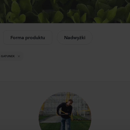
Mandevilla sanderi
Lisia
letnie
iczkowe
Opal
Corel
Fuchsia Flamme
3 Pea
504
Rośliny
1050
Forma produktu
Nadwyżki
cz wszystkie
Mandevilla sanderi
Cam
dukty
Jade
Cham
+ GATUNEK
Red
Laven
336
Rośliny
8750
Mandevilla sanderi
Lisia
Opal
Aliss
White
3 Pink
336
Rośliny
6500