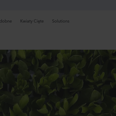
zdobne
Kwiaty Cięte
Solutions
Retail Solutions
Zobacz wszystkie bezpośrednio dostępne roś
Zobacz wszystkie bez
pośrednio
Bezpośrednio
tępne
dostępne
Mandevilla sanderi
Lisia
Grower Solutions
Jade
Corel
ości
Nowości
owiedni czas na
Odpowiedni czas na
Hot Pink
2 Lav
ówienie
zamówienie
840
Rośliny
1337
Zobacz wszystkie
Celosia plumosa
Anti
produkty
z asortyment
Kimono
Opus
noroczne
ny
Red
3-4 Ye
wiosnki
560
Rośliny
1225
ki
tkowe