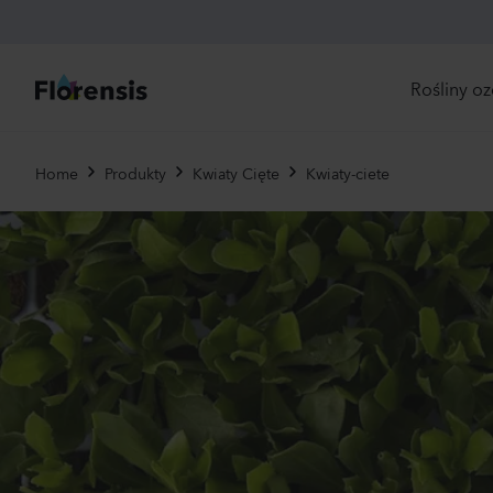
Rośliny o
Bez
Home
Produkty
Kwiaty Cięte
Kwiaty-ciete
dos
Now
Odp
zam
Nas
Jed
Byli
Pier
Brat
Uży