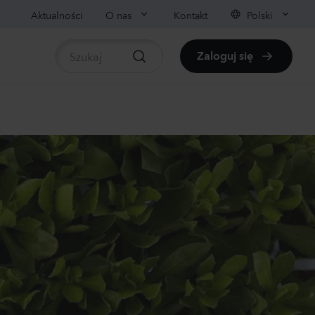
Aktualności
O nas
Kontakt
Polski
Zaloguj się
liny
pośrednio dostępne rośliny
nthus sp.
li
ender
0
Rośliny
rrhinum majus
llow
0
Rośliny