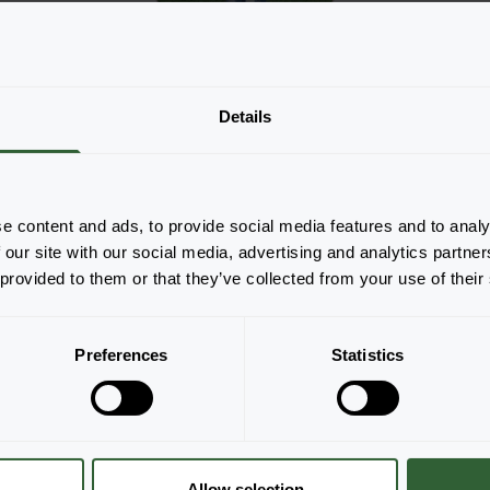
Nie ma produktów do wyświetlenia na
Details
podstawie zastosowanych filtrów. Dostosuj
filtry.
Wyczyść wszystko
e content and ads, to provide social media features and to analy
 our site with our social media, advertising and analytics partn
 provided to them or that they’ve collected from your use of their
Preferences
Statistics
Allow selection