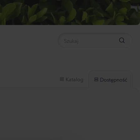
nthus sp.
li
ch
0
Rośliny
panula medium
pion
der
Rośliny
Katalog
Dostępność
nthus sp.
a
 Flash
Rośliny