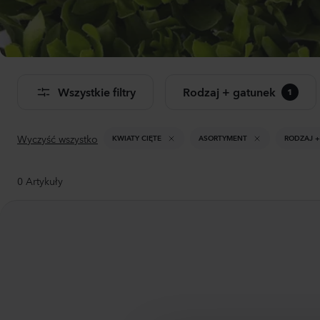
Dwu
Don
Wszystkie filtry
Rodzaj + gatunek
1
Zoba
pro
Wyczyść wszystko
KWIATY CIĘTE
ASORTYMENT
RODZAJ 
0
Artykuły