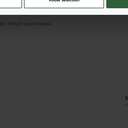
!
dzi, których potrzebujesz.
M
M