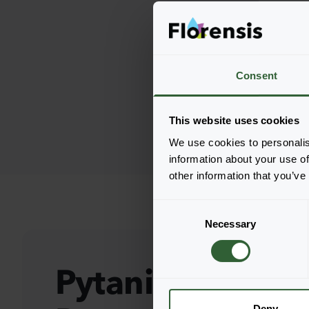
Consent
This website uses cookies
We use cookies to personalis
information about your use of
other information that you’ve
C
Necessary
o
n
s
Pytania?
e
n
t
Deny