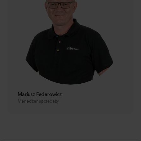
Mariusz Federowicz
Menedżer sprzedaży