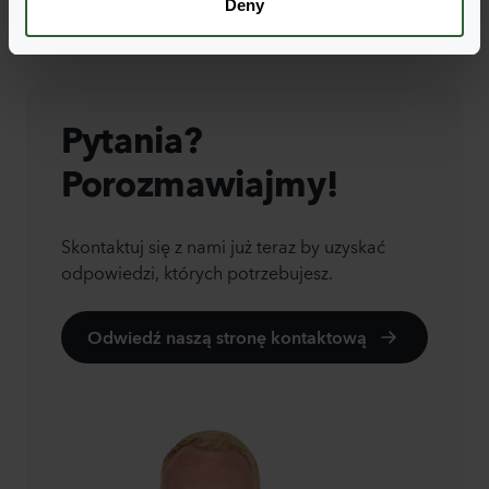
Deny
Pytania?
Porozmawiajmy!
Skontaktuj się z nami już teraz by uzyskać
odpowiedzi, których potrzebujesz.
Odwiedź naszą stronę kontaktową