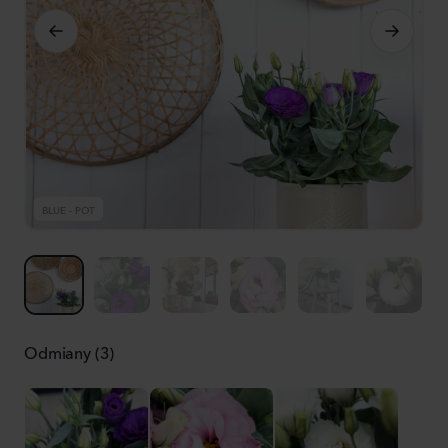
BLUE - POT
B
Odmiany (3)