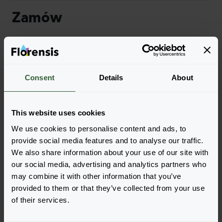
Zamów
Łatwo dodawaj pozycje do zamówienia, wybierając
jedną z form produktu wyszukanych odmian. Po jej
dodaniu podsumowanie poniżej zostanie
zaktualizowane.
Consent
Details
About
Wyświetl pełną dostępność
This website uses cookies
We use cookies to personalise content and ads, to
provide social media features and to analyse our traffic.
We also share information about your use of our site with
our social media, advertising and analytics partners who
may combine it with other information that you’ve
provided to them or that they’ve collected from your use
of their services.