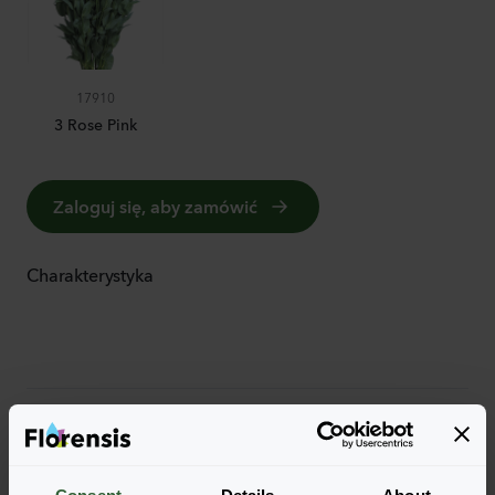
17910
3 Rose Pink
Zaloguj się, aby zamówić
Charakterystyka
Więcej cech charakterystycznych