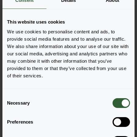
Consent
Details
About
Zamów
Łatwo dodawaj pozycje do zamówienia, wybierając
This website uses cookies
jedną z form produktu wyszukanych odmian. Po jej
dodaniu podsumowanie poniżej zostanie
We use cookies to personalise content and ads, to
zaktualizowane.
provide social media features and to analyse our traffic.
We also share information about your use of our site with
Wyświetl pełną dostępność
our social media, advertising and analytics partners who
may combine it with other information that you’ve
provided to them or that they’ve collected from your use
of their services.
C
Necessary
o
n
s
Preferences
e
n
Papillon