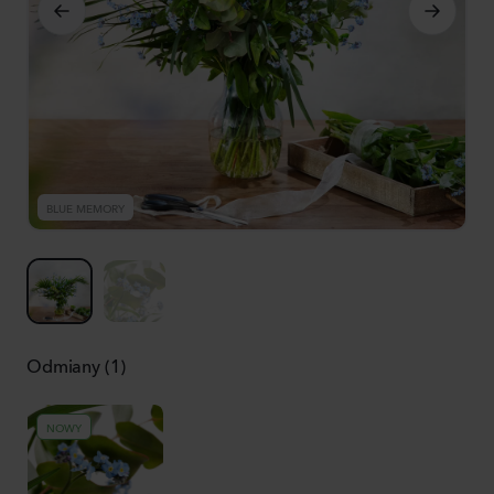
BLUE MEMORY
B
Odmiany (1)
NOWY