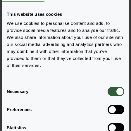
Łatwo dodawaj pozycje do zamówienia, wybierając
This website uses cookies
jedną z form produktu wyszukanych odmian. Po jej
We use cookies to personalise content and ads, to
dodaniu podsumowanie poniżej zostanie
provide social media features and to analyse our traffic.
zaktualizowane.
We also share information about your use of our site with
Wyświetl pełną dostępność
our social media, advertising and analytics partners who
may combine it with other information that you’ve
provided to them or that they’ve collected from your use
of their services.
NOWY
C
Necessary
o
n
s
Preferences
e
n
Blue Memory
t
Statistics
Zaloguj się, aby zamówić