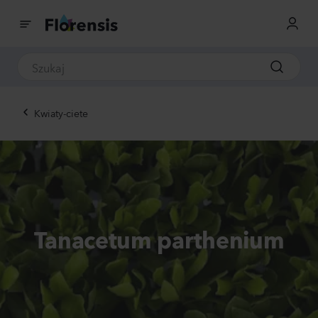
Kwiaty-ciete
Tanacetum parthenium