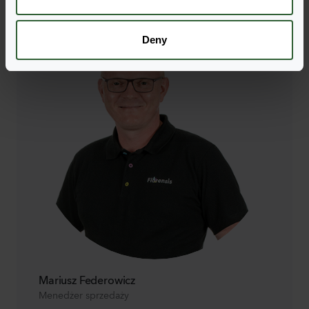
Deny
Mariusz Federowicz
Menedżer sprzedaży