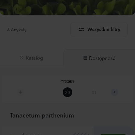
6
Artykuły
Wszystkie filtry
Katalog
Dostępność
TYDZIEŃ
30
31
32
Tanacetum parthenium
Amazone