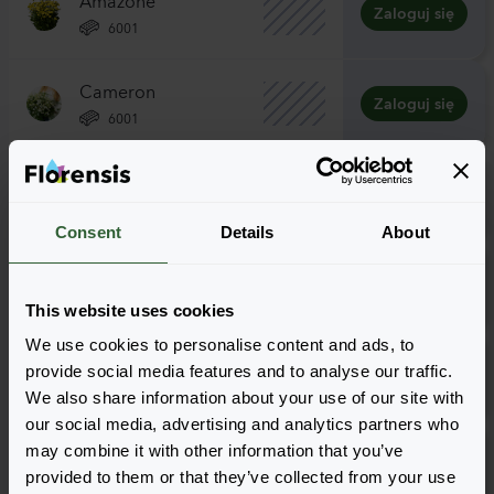
Zaloguj się
6001
Cameron
Zaloguj się
6001
Camilla
Zaloguj się
6001
Consent
Details
About
Rio
Zaloguj się
6001
This website uses cookies
We use cookies to personalise content and ads, to
Vegmo Single
provide social media features and to analyse our traffic.
Zaloguj się
6001
We also share information about your use of our site with
our social media, advertising and analytics partners who
Vegmo Snowball
may combine it with other information that you’ve
Zaloguj się
provided to them or that they’ve collected from your use
6001