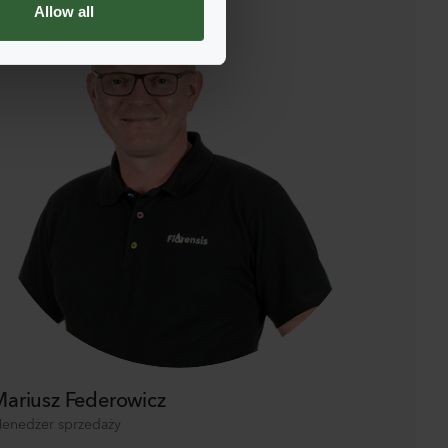
Allow all
ariusz Federowicz
enedżer sprzedaży