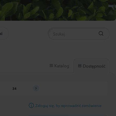
panula medium
pion 2
0
Rośliny
i
nthus sp.
li
ch
0
Rośliny
Katalog
Dostępność
hiola incana
34
35
36
37
38
0
Rośliny
Zaloguj się, by wprowadzić zamówienie