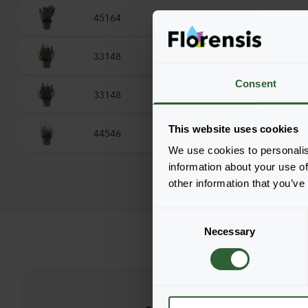
45164
Astello Indigo
33148
Little Adder
Consent
33148
Little Adder
This website uses cookies
44546
Zuni Purple
We use cookies to personalis
information about your use of
other information that you’ve
C
Necessary
o
n
s
e
n