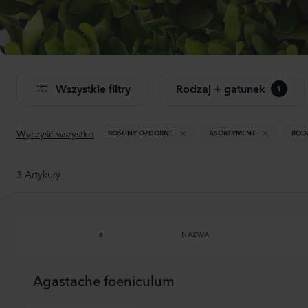
Dwu
Don
Wszystkie filtry
Rodzaj + gatunek
1
Zoba
pro
Wyczyść wszystko
ROŚLINY OZDOBNE
ASORTYMENT
ROD
3
Artykuły
#
NAZWA
Agastache foeniculum