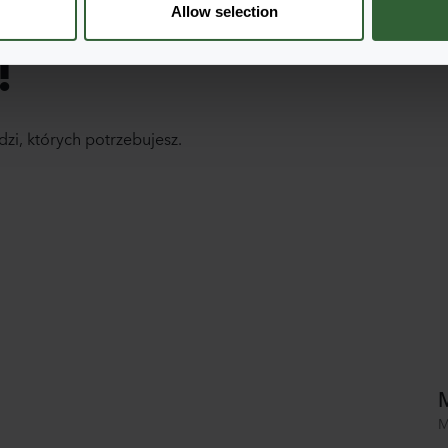
Allow selection
!
dzi, których potrzebujesz.
M
M