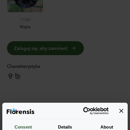
11344
Nigra
Zaloguj się, aby zamówić
Charakterystyka
Więcej cech charakterystycznych
Consent
Details
About