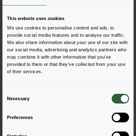
Zamów
Łatwo dodawaj pozycje do zamówienia, wybierając
This website uses cookies
jedną z form produktu wyszukanych odmian. Po jej
We use cookies to personalise content and ads, to
dodaniu podsumowanie poniżej zostanie
provide social media features and to analyse our traffic.
zaktualizowane.
We also share information about your use of our site with
our social media, advertising and analytics partners who
Wyświetl pełną dostępność
may combine it with other information that you’ve
provided to them or that they’ve collected from your use
of their services.
C
Necessary
o
n
s
Preferences
e
n
Nigra