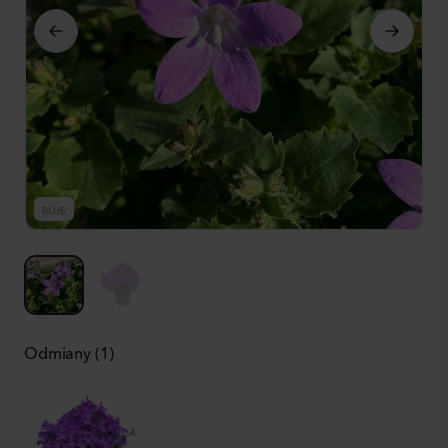
BLUE
B
Odmiany (1)