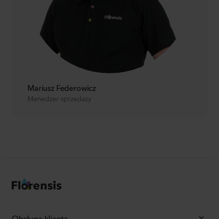
Mariusz Federowicz
Menedżer sprzedaży
Obsługa klienta