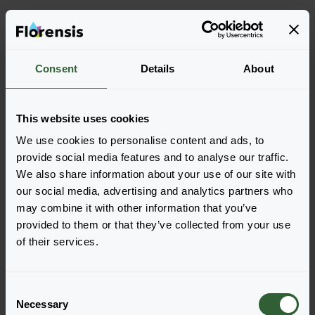
Więcej cech charakterystycznych
Consent
Details
About
Więcej informacji
This website uses cookies
Zamów
We use cookies to personalise content and ads, to
provide social media features and to analyse our traffic.
Łatwo dodawaj pozycje do zamówienia, wybierając
We also share information about your use of our site with
jedną z form produktu wyszukanych odmian. Po jej
our social media, advertising and analytics partners who
dodaniu podsumowanie poniżej zostanie
may combine it with other information that you’ve
zaktualizowane.
provided to them or that they’ve collected from your use
of their services.
Wyświetl pełną dostępność
C
Necessary
o