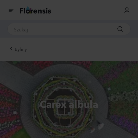
Byliny
Carex albula