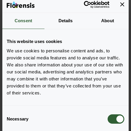
Consent
Details
About
Carex albula
Amazon Mist™
This website uses cookies
We use cookies to personalise content and ads, to
provide social media features and to analyse our traffic.
We also share information about your use of our site with
Strona 1 z 1
our social media, advertising and analytics partners who
may combine it with other information that you’ve
provided to them or that they’ve collected from your use
of their services.
C
Pytania?
Necessary
o
Porozmawiajmy!
n