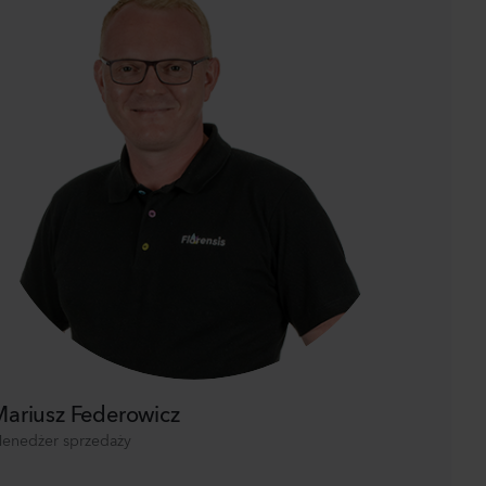
ariusz Federowicz
enedżer sprzedaży