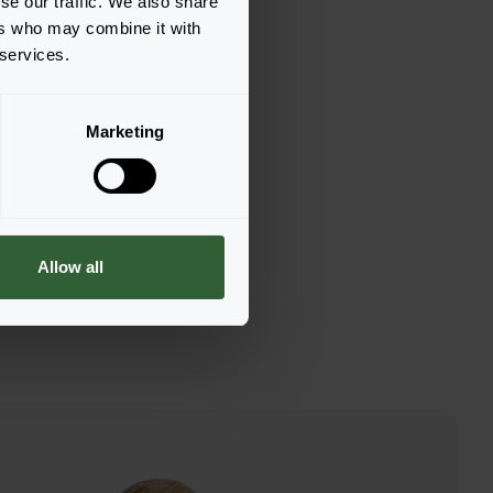
se our traffic. We also share
ers who may combine it with
 services.
Marketing
Allow all