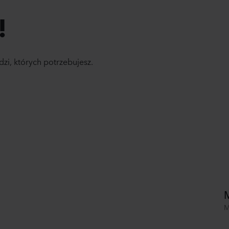
!
dzi, których potrzebujesz.
M
M