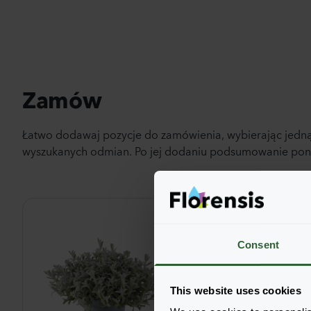
Zamów
Łatwo dodawaj pozycje do zamówienia, wybierając jedną
wyszukanych odmian. Po jej dodaniu podsumowanie poniż
Consent
This website uses cookies