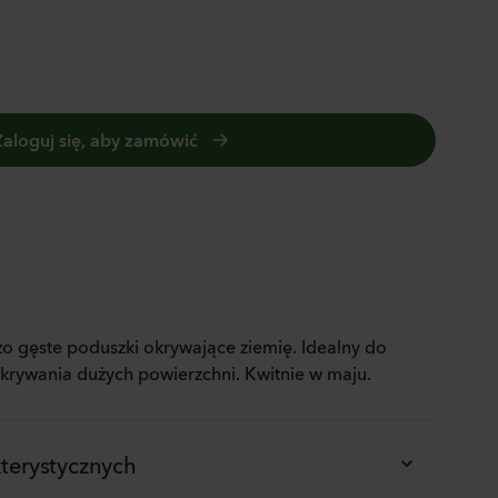
panula medium
pion 2
0
Rośliny
Zaloguj się, aby zamówić
nthus sp.
li
ch
0
Rośliny
SILVER WHITE
hiola incana
zo gęste poduszki okrywające ziemię. Idealny do
okrywania dużych powierzchni. Kwitnie w maju.
0
Rośliny
terystycznych