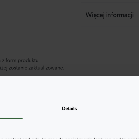
Więcej informacji
 z form produktu
ej zostanie zaktualizowane.
Details