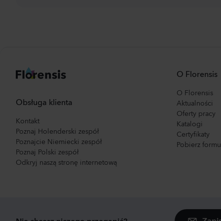
O Florensis
O Florensis
Obsługa klienta
Aktualności
Oferty pracy
Kontakt
Katalogi
Poznaj Holenderski zespół
Certyfikaty
Poznajcie Niemiecki zespół
Pobierz form
Poznaj Polski zespół
Odkryj naszą stronę internetową
Zapi
Nie chcesz niczego przegapić?