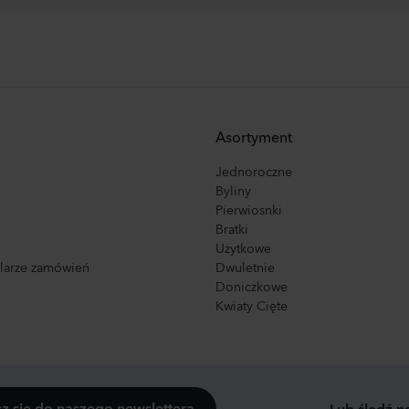
Asortyment
Jednoroczne
Byliny
Pierwiosnki
Bratki
Użytkowe
ularze zamówień
Dwuletnie
Doniczkowe
Kwiaty Cięte
sz się do naszego newslettera
Lub śledź n