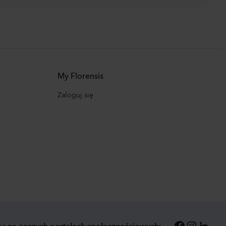
My Florensis
Zaloguj się
as na naszych portalach społecznościowych: