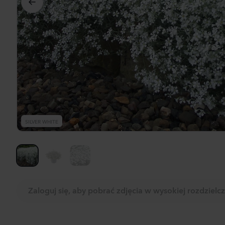
Dwu
Don
Zoba
pro
SILVER WHITE
Zaloguj się, aby pobrać zdjęcia w wysokiej rozdzielcz