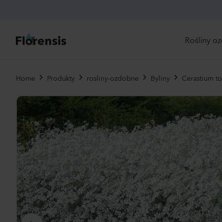
Rośliny o
Bez
Home
Produkty
rosliny-ozdobne
Byliny
Cerastium 
dos
Now
Odp
zam
Nas
Jed
Byli
Pier
Brat
Uży