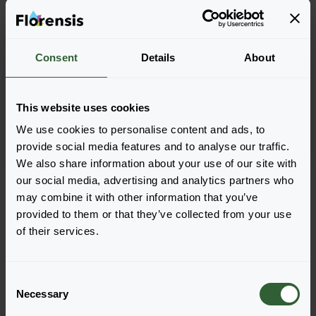
Coreopsis verticillata
Coreopsis verticillata
Consent
Details
About
Zagreb
Twinklebells®
Copper
This website uses cookies
We use cookies to personalise content and ads, to
provide social media features and to analyse our traffic.
We also share information about your use of our site with
Strona 1 z 1
our social media, advertising and analytics partners who
may combine it with other information that you’ve
provided to them or that they’ve collected from your use
of their services.
C
Pytania?
Necessary
o
n