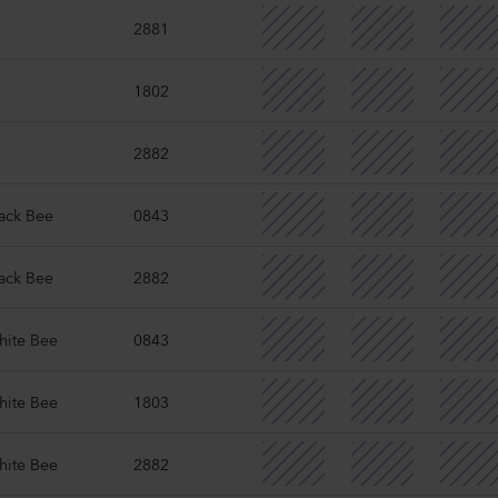
2881
1802
2882
lack Bee
0843
lack Bee
2882
hite Bee
0843
hite Bee
1803
hite Bee
2882