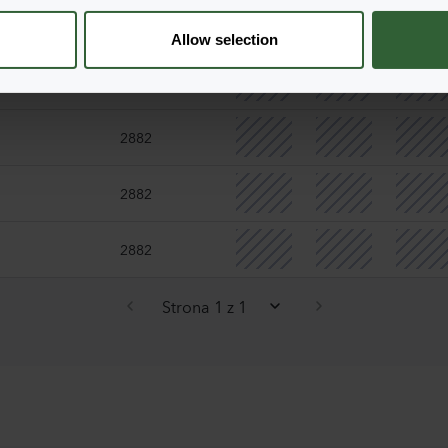
2882
Allow selection
2882
2882
2882
2882
Strona 1 z 1