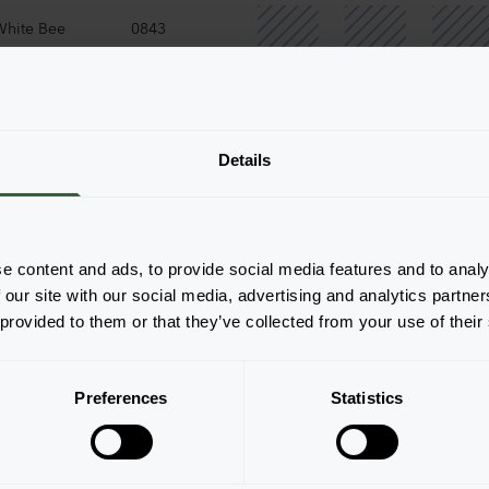
White Bee
0843
White Bee
2882
2882
Details
ite Bee
0843
ite Bee
2882
e content and ads, to provide social media features and to analy
 our site with our social media, advertising and analytics partn
 provided to them or that they’ve collected from your use of their
0843
2882
Preferences
Statistics
Bee
2882