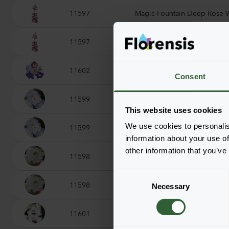
11597
Magic Fountain Deep Rose 
11597
Magic Fountain Deep Rose 
11602
Magic Fountain Mix
Consent
11599
Magic Fountain Sky Blue Wh
This website uses cookies
11599
Magic Fountain Sky Blue Wh
We use cookies to personalis
information about your use of
other information that you’ve
11598
Magic Fountain White
C
11598
Magic Fountain White
Necessary
o
n
s
11601
Magic Fountain White Dark 
e