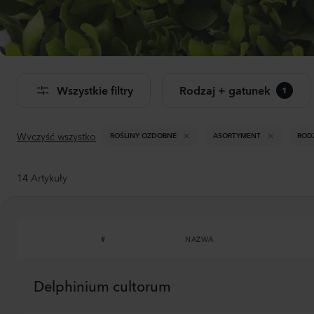
Dwu
Don
Wszystkie filtry
Rodzaj + gatunek
1
Zoba
pro
Wyczyść wszystko
ROŚLINY OZDOBNE
ASORTYMENT
ROD
14
Artykuły
#
NAZWA
Delphinium cultorum