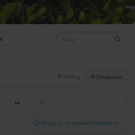
panula medium
pion 2
0
Rośliny
i
nthus sp.
li
ch
0
Rośliny
Katalog
Dostępność
hiola incana
34
35
36
37
38
0
Rośliny
Zaloguj się, by wprowadzić zamówienie