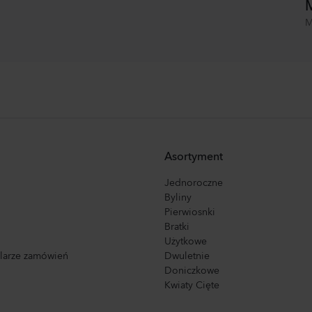
M
M
Asortyment
Jednoroczne
Byliny
Pierwiosnki
Bratki
Użytkowe
ularze zamówień
Dwuletnie
Doniczkowe
Kwiaty Cięte