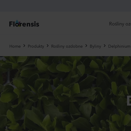
Rośliny o
Bez
Home
Produkty
Rośliny ozdobne
Byliny
Delphinium
dos
Now
Odp
zam
Nas
Jed
Byli
Pier
Brat
Uży