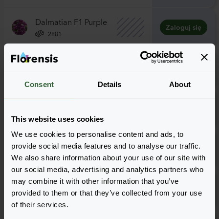
Dalmatian F1 Purple
Zaloguj się
2881
Dalmatian F1 Rose
Zaloguj się
2881
Consent
Details
About
Dalmatian F1 White
Zaloguj się
0842
This website uses cookies
We use cookies to personalise content and ads, to
Dalmatian F1 White
provide social media features and to analyse our traffic.
Zaloguj się
2881
We also share information about your use of our site with
our social media, advertising and analytics partners who
Excelsior Hybrids
may combine it with other information that you’ve
Zaloguj się
provided to them or that they’ve collected from your use
2881
of their services.