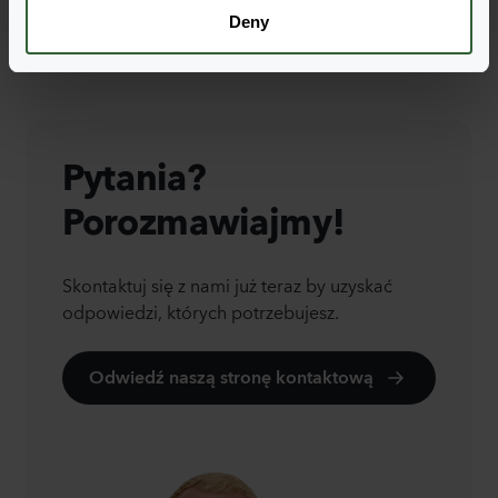
Deny
Pytania?
Porozmawiajmy!
Skontaktuj się z nami już teraz by uzyskać
odpowiedzi, których potrzebujesz.
Odwiedź naszą stronę kontaktową