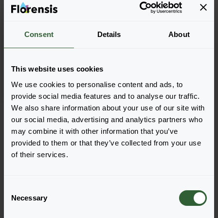
Consent
Details
About
Eucalyptus pulverulenta
Baby Blue (Bouquet)
This website uses cookies
We use cookies to personalise content and ads, to
provide social media features and to analyse our traffic.
We also share information about your use of our site with
Strona 1 z 1
our social media, advertising and analytics partners who
may combine it with other information that you’ve
provided to them or that they’ve collected from your use
of their services.
C
Pytania?
Necessary
o
Porozmawiajmy!
n