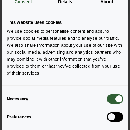
Consent
Details
About
Zaloguj się
2881
This website uses cookies
Strona 1 z 1
We use cookies to personalise content and ads, to
provide social media features and to analyse our traffic.
We also share information about your use of our site with
our social media, advertising and analytics partners who
may combine it with other information that you’ve
provided to them or that they’ve collected from your use
of their services.
Pytania?
Porozmawiajmy!
C
Necessary
o
Skontaktuj się z nami już teraz by uzyskać
n
odpowiedzi, których potrzebujesz.
s
Preferences
e
n