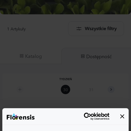
1
Artykuły
Wszystkie filtry
Katalog
Dostępność
TYDZIEŃ
30
31
32
Malva sylvestris
Zebrina