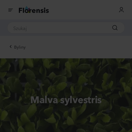
Byliny
Malva sylvestris