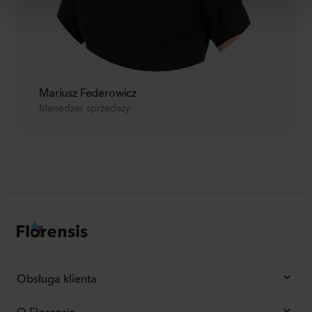
Mariusz Federowicz
Menedżer sprzedaży
Obsługa klienta
O Florensis