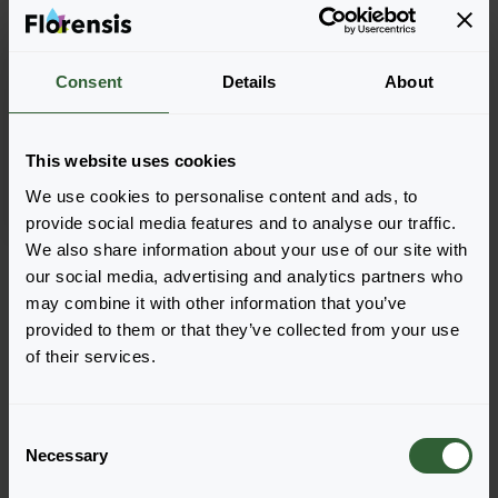
Consent
Details
About
Pennisetum
alopecuroides
This website uses cookies
We use cookies to personalise content and ads, to
provide social media features and to analyse our traffic.
We also share information about your use of our site with
Strona 1 z 1
our social media, advertising and analytics partners who
may combine it with other information that you’ve
provided to them or that they’ve collected from your use
of their services.
C
Pytania?
Necessary
o
n