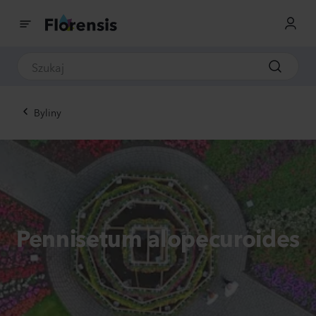
Byliny
Pennisetum alopecuroides