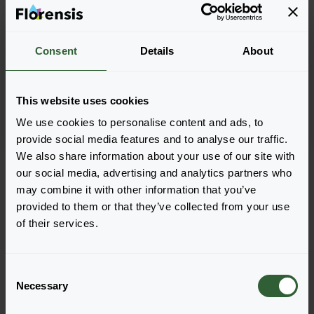
Consent
Details
About
Penstemon digitalis
Penstemon digitalis
Husker Red
Onyx and Pearls
This website uses cookies
We use cookies to personalise content and ads, to
provide social media features and to analyse our traffic.
We also share information about your use of our site with
Strona 1 z 1
our social media, advertising and analytics partners who
may combine it with other information that you’ve
provided to them or that they’ve collected from your use
of their services.
C
Pytania?
Necessary
o
n
Porozmawiajmy!