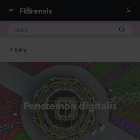
Byliny
Penstemon digitalis